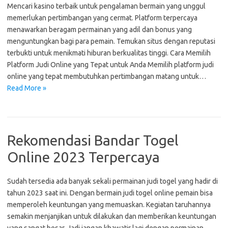
Mencari kasino terbaik untuk pengalaman bermain yang unggul
memerlukan pertimbangan yang cermat. Platform terpercaya
menawarkan beragam permainan yang adil dan bonus yang
menguntungkan bagi para pemain. Temukan situs dengan reputasi
terbukti untuk menikmati hiburan berkualitas tinggi. Cara Memilih
Platform Judi Online yang Tepat untuk Anda Memilih platform judi
online yang tepat membutuhkan pertimbangan matang untuk…
Read More »
Rekomendasi Bandar Togel
Online 2023 Terpercaya
Sudah tersedia ada banyak sekali permainan judi togel yang hadir di
tahun 2023 saat ini. Dengan bermain judi togel online pemain bisa
memperoleh keuntungan yang memuaskan. Kegiatan taruhannya
semakin menjanjikan untuk dilakukan dan memberikan keuntungan