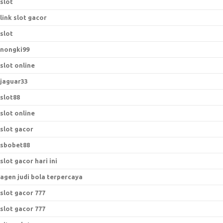
slot
link slot gacor
slot
nongki99
slot online
jaguar33
slot88
slot online
slot gacor
sbobet88
slot gacor hari ini
agen judi bola terpercaya
slot gacor 777
slot gacor 777