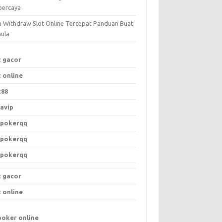
percaya
a Withdraw Slot Online Tercepat Panduan Buat
ula
t gacor
t online
t88
avip
bpokerqq
bpokerqq
bpokerqq
t gacor
t online
poker online