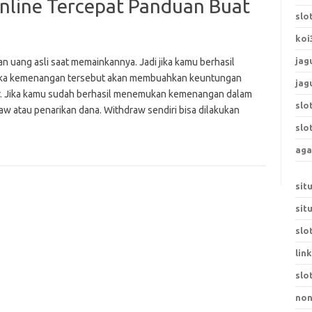
nline Tercepat Panduan Buat
slo
koi
jag
 uang asli saat memainkannya. Jadi jika kamu berhasil
aka kemenangan tersebut akan membuahkan keuntungan
jag
ar. Jika kamu sudah berhasil menemukan kemenangan dalam
slo
w atau penarikan dana. Withdraw sendiri bisa dilakukan
slo
aga
sit
sit
slo
lin
slo
non