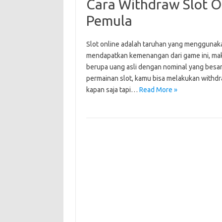
Cara Withdraw Slot O
Pemula
Slot online adalah taruhan yang menggunakan
mendapatkan kemenangan dari game ini, m
berupa uang asli dengan nominal yang bes
permainan slot, kamu bisa melakukan withdra
kapan saja tapi…
Read More »