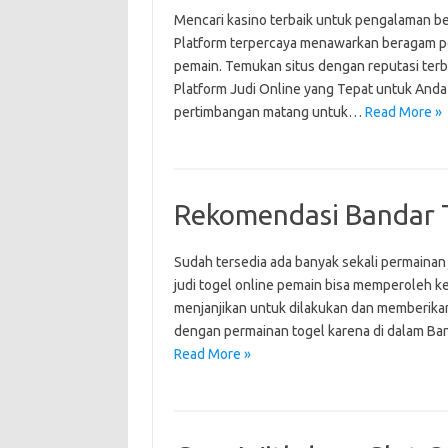
Mencari kasino terbaik untuk pengalaman b
Platform terpercaya menawarkan beragam p
pemain. Temukan situs dengan reputasi terbu
Platform Judi Online yang Tepat untuk Anda
pertimbangan matang untuk…
Read More »
Rekomendasi Bandar T
Sudah tersedia ada banyak sekali permainan 
judi togel online pemain bisa memperoleh 
menjanjikan untuk dilakukan dan memberikan
dengan permainan togel karena di dalam Ba
Read More »