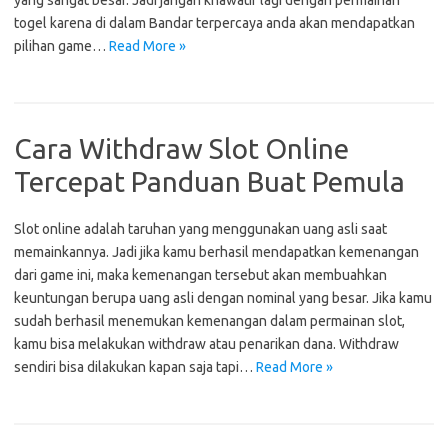
yang sangat besar. Jadi jangan khawatir lagi dengan permainan
togel karena di dalam Bandar terpercaya anda akan mendapatkan
pilihan game…
Read More »
Cara Withdraw Slot Online
Tercepat Panduan Buat Pemula
Slot online adalah taruhan yang menggunakan uang asli saat
memainkannya. Jadi jika kamu berhasil mendapatkan kemenangan
dari game ini, maka kemenangan tersebut akan membuahkan
keuntungan berupa uang asli dengan nominal yang besar. Jika kamu
sudah berhasil menemukan kemenangan dalam permainan slot,
kamu bisa melakukan withdraw atau penarikan dana. Withdraw
sendiri bisa dilakukan kapan saja tapi…
Read More »