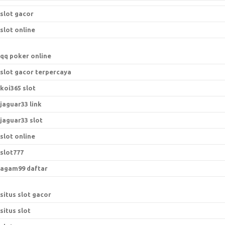
slot gacor
slot online
qq poker online
slot gacor terpercaya
koi365 slot
jaguar33 link
jaguar33 slot
slot online
slot777
agam99 daftar
situs slot gacor
situs slot