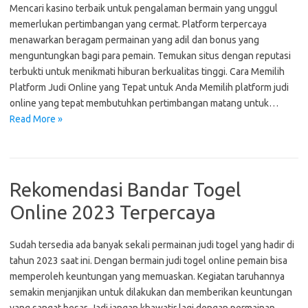
Mencari kasino terbaik untuk pengalaman bermain yang unggul
memerlukan pertimbangan yang cermat. Platform terpercaya
menawarkan beragam permainan yang adil dan bonus yang
menguntungkan bagi para pemain. Temukan situs dengan reputasi
terbukti untuk menikmati hiburan berkualitas tinggi. Cara Memilih
Platform Judi Online yang Tepat untuk Anda Memilih platform judi
online yang tepat membutuhkan pertimbangan matang untuk…
Read More »
Rekomendasi Bandar Togel
Online 2023 Terpercaya
Sudah tersedia ada banyak sekali permainan judi togel yang hadir di
tahun 2023 saat ini. Dengan bermain judi togel online pemain bisa
memperoleh keuntungan yang memuaskan. Kegiatan taruhannya
semakin menjanjikan untuk dilakukan dan memberikan keuntungan