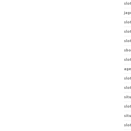
slo
jag
slo
slo
slo
sbo
slo
age
slo
slo
sit
slo
sit
slo