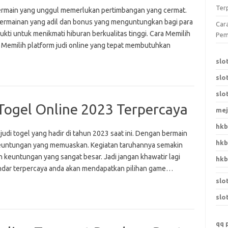
Ter
ermain yang unggul memerlukan pertimbangan yang cermat.
ermainan yang adil dan bonus yang menguntungkan bagi para
Car
kti untuk menikmati hiburan berkualitas tinggi. Cara Memilih
Pem
 Memilih platform judi online yang tepat membutuhkan
slo
slo
slo
ogel Online 2023 Terpercaya
mej
hk
judi togel yang hadir di tahun 2023 saat ini. Dengan bermain
hk
keuntungan yang memuaskan. Kegiatan taruhannya semakin
 keuntungan yang sangat besar. Jadi jangan khawatir lagi
hk
ndar terpercaya anda akan mendapatkan pilihan game…
slo
slo
qq 