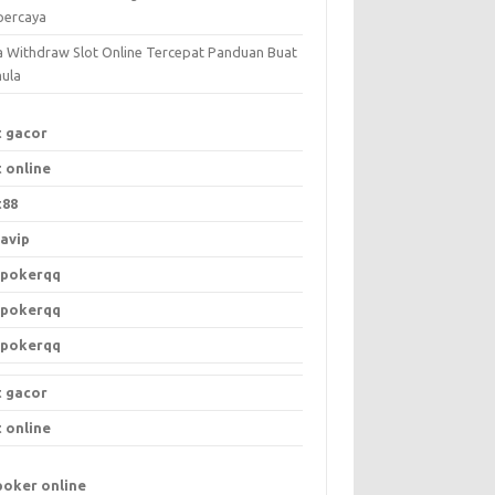
percaya
a Withdraw Slot Online Tercepat Panduan Buat
ula
t gacor
t online
t88
avip
bpokerqq
bpokerqq
bpokerqq
t gacor
t online
poker online