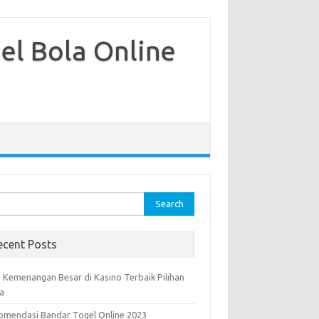
gel Bola Online
rch
ecent Posts
h Kemenangan Besar di Kasino Terbaik Pilihan
a
omendasi Bandar Togel Online 2023