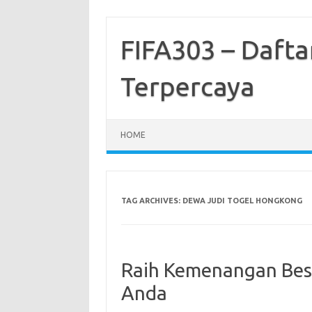
Skip
to
content
FIFA303 – Dafta
Terpercaya
HOME
TAG ARCHIVES:
DEWA JUDI TOGEL HONGKONG
Raih Kemenangan Besar
Anda