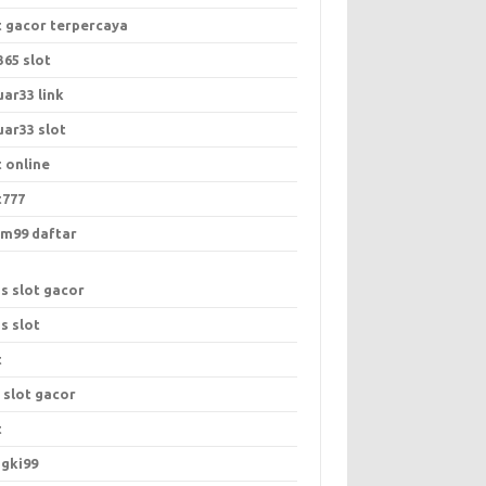
t gacor terpercaya
365 slot
uar33 link
uar33 slot
t online
t777
m99 daftar
us slot gacor
us slot
t
k slot gacor
t
gki99