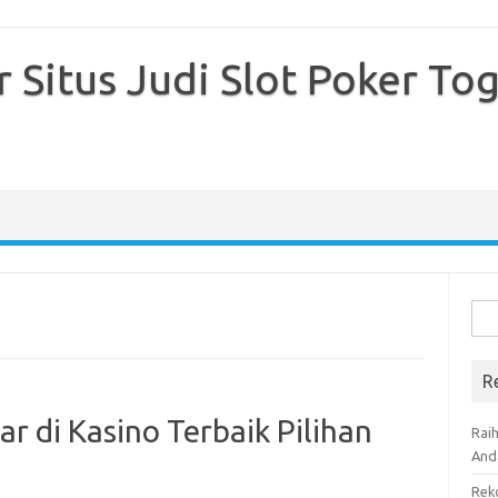
r Situs Judi Slot Poker To
Sea
for:
R
 di Kasino Terbaik Pilihan
Rai
And
Rek