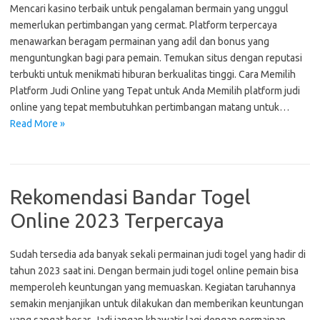
Mencari kasino terbaik untuk pengalaman bermain yang unggul
memerlukan pertimbangan yang cermat. Platform terpercaya
menawarkan beragam permainan yang adil dan bonus yang
menguntungkan bagi para pemain. Temukan situs dengan reputasi
terbukti untuk menikmati hiburan berkualitas tinggi. Cara Memilih
Platform Judi Online yang Tepat untuk Anda Memilih platform judi
online yang tepat membutuhkan pertimbangan matang untuk…
Read More »
Rekomendasi Bandar Togel
Online 2023 Terpercaya
Sudah tersedia ada banyak sekali permainan judi togel yang hadir di
tahun 2023 saat ini. Dengan bermain judi togel online pemain bisa
memperoleh keuntungan yang memuaskan. Kegiatan taruhannya
semakin menjanjikan untuk dilakukan dan memberikan keuntungan