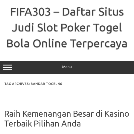
Skip
to
FIFA303 – Daftar Situs
content
Judi Slot Poker Togel
Bola Online Terpercaya
Menu
TAG ARCHIVES:
BANDAR TOGEL 96
Raih Kemenangan Besar di Kasino
Terbaik Pilihan Anda