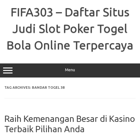
Skip
to
FIFA303 – Daftar Situs
content
Judi Slot Poker Togel
Bola Online Terpercaya
Menu
TAG ARCHIVES:
BANDAR TOGEL 38
Raih Kemenangan Besar di Kasino
Terbaik Pilihan Anda