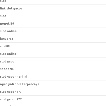
slot
link slot gacor
slot
nongki99
slot online
jaguar33
slot88
slot online
slot gacor
sbobet88
slot gacor hari ini
agen judi bola terpercaya
slot gacor 777
slot gacor 777