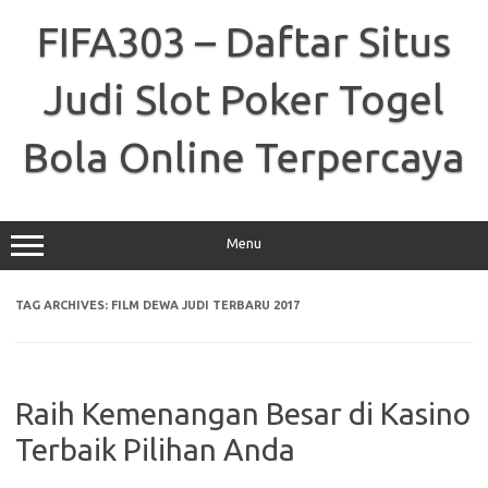
Skip
to
FIFA303 – Daftar Situs
content
Judi Slot Poker Togel
Bola Online Terpercaya
Menu
TAG ARCHIVES:
FILM DEWA JUDI TERBARU 2017
Raih Kemenangan Besar di Kasino
Terbaik Pilihan Anda