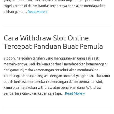
yang sangat besar. Jadi jangan khawatir lagi dengan permainan
togel karena di dalam Bandar terpercaya anda akan mendapatkan
pilihan game…
Read More »
Cara Withdraw Slot Online
Tercepat Panduan Buat Pemula
Slot online adalah taruhan yang menggunakan uang asli saat
memainkannya. Jadi jika kamu berhasil mendapatkan kemenangan
dari game ini, maka kemenangan tersebut akan membuahkan
keuntungan berupa uang asli dengan nominal yang besar. Jika kamu
sudah berhasil menemukan kemenangan dalam permainan slot,
kamu bisa melakukan withdraw atau penarikan dana. Withdraw
sendiri bisa dilakukan kapan saja tapi…
Read More »