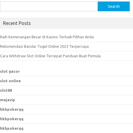
S
e
a
Recent Posts
r
c
Raih Kemenangan Besar di Kasino Terbaik Pilihan Anda
h
Rekomendasi Bandar Togel Online 2023 Terpercaya
f
o
Cara Withdraw Slot Online Tercepat Panduan Buat Pemula
r
:
slot gacor
slot online
slot88
mejavip
hkbpokerqq
hkbpokerqq
hkbpokerqq