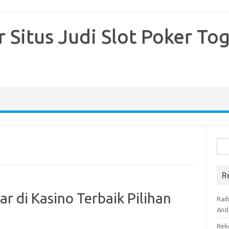
r Situs Judi Slot Poker To
Sea
for:
R
 di Kasino Terbaik Pilihan
Rai
And
Rek