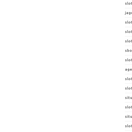
slo
jag
slo
slo
slo
sbo
slo
age
slo
slo
sit
slo
sit
slo