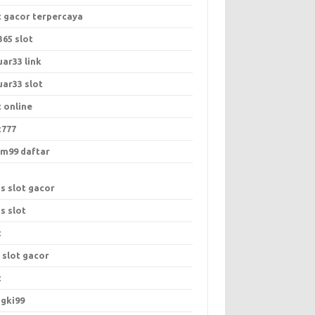
t gacor terpercaya
365 slot
uar33 link
uar33 slot
t online
t777
m99 daftar
us slot gacor
us slot
t
k slot gacor
t
gki99