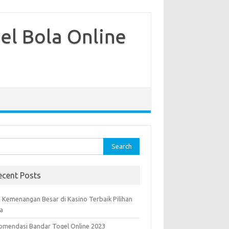
gel Bola Online
rch
ecent Posts
h Kemenangan Besar di Kasino Terbaik Pilihan
a
omendasi Bandar Togel Online 2023