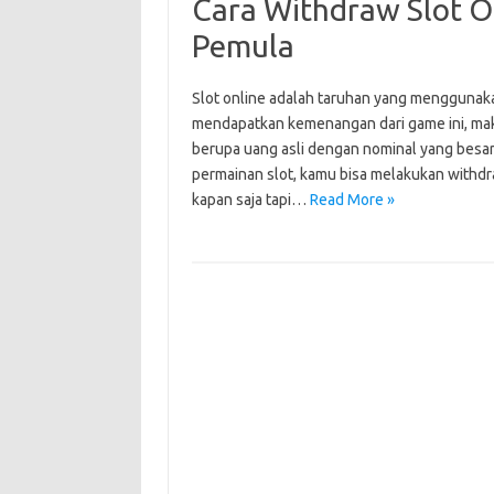
Cara Withdraw Slot O
Pemula
Slot online adalah taruhan yang menggunakan
mendapatkan kemenangan dari game ini, m
berupa uang asli dengan nominal yang bes
permainan slot, kamu bisa melakukan withdra
kapan saja tapi…
Read More »