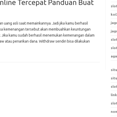
nline Tercepat Panduan Buat
slo
koi
jag
 uang asli saat memainkannya. Jadi jika kamu berhasil
aka kemenangan tersebut akan membuahkan keuntungan
jag
ar. Jika kamu sudah berhasil menemukan kemenangan dalam
slo
w atau penarikan dana. Withdraw sendiri bisa dilakukan
slo
aga
sit
sit
slo
lin
slo
non