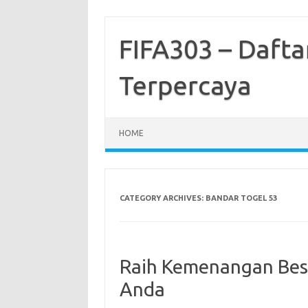
Skip
to
content
FIFA303 – Dafta
Terpercaya
HOME
CATEGORY ARCHIVES:
BANDAR TOGEL 53
Raih Kemenangan Besar
Anda