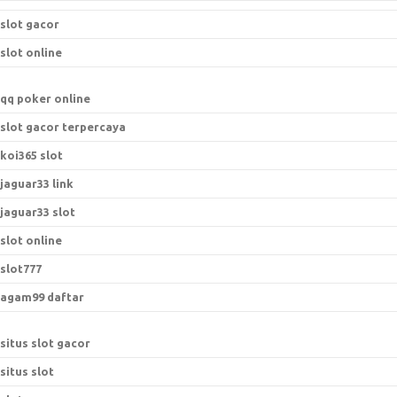
slot gacor
slot online
qq poker online
slot gacor terpercaya
koi365 slot
jaguar33 link
jaguar33 slot
slot online
slot777
agam99 daftar
situs slot gacor
situs slot