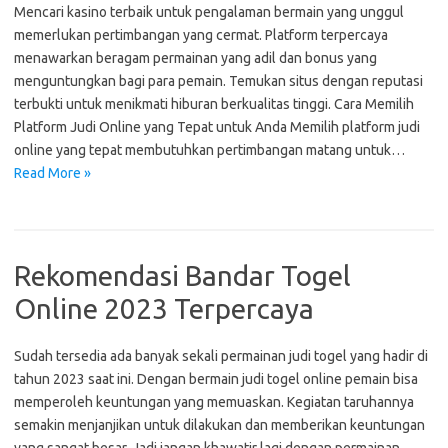
Mencari kasino terbaik untuk pengalaman bermain yang unggul
memerlukan pertimbangan yang cermat. Platform terpercaya
menawarkan beragam permainan yang adil dan bonus yang
menguntungkan bagi para pemain. Temukan situs dengan reputasi
terbukti untuk menikmati hiburan berkualitas tinggi. Cara Memilih
Platform Judi Online yang Tepat untuk Anda Memilih platform judi
online yang tepat membutuhkan pertimbangan matang untuk…
Read More »
Rekomendasi Bandar Togel
Online 2023 Terpercaya
Sudah tersedia ada banyak sekali permainan judi togel yang hadir di
tahun 2023 saat ini. Dengan bermain judi togel online pemain bisa
memperoleh keuntungan yang memuaskan. Kegiatan taruhannya
semakin menjanjikan untuk dilakukan dan memberikan keuntungan