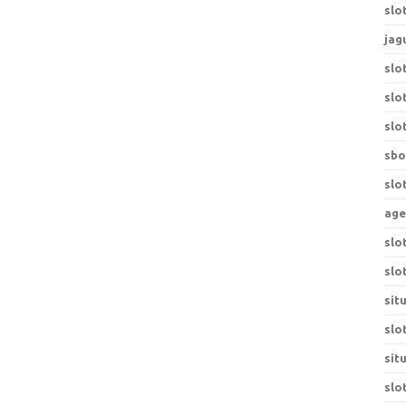
slo
jag
slo
slo
slo
sbo
slo
age
slo
slo
sit
slo
sit
slo