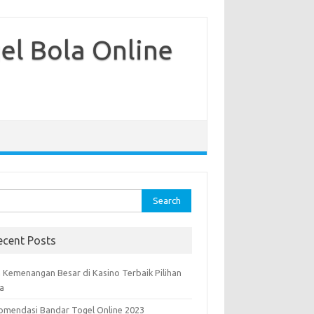
gel Bola Online
rch
ecent Posts
h Kemenangan Besar di Kasino Terbaik Pilihan
a
omendasi Bandar Togel Online 2023