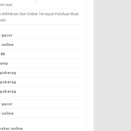
percaya
a Withdraw Slot Online Tercepat Panduan Buat
ula
t gacor
t online
t88
avip
bpokerqq
bpokerqq
bpokerqq
t gacor
t online
poker online