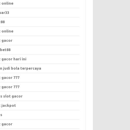
t online
uar33
t88
t online
t gacor
bet88
t gacor hari ini
n judi bola terpercaya
t gacor 777
t gacor 777
us slot gacor
t jackpot
us
t gacor