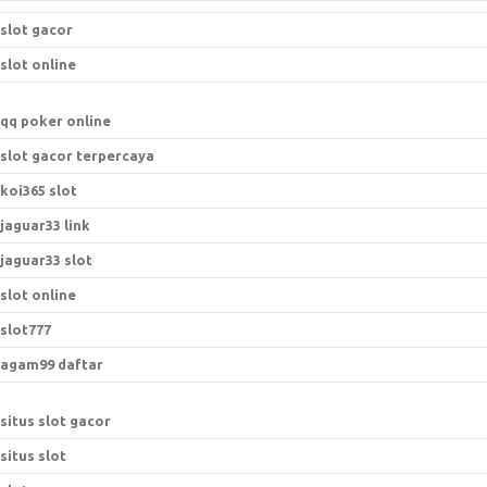
slot gacor
slot online
qq poker online
slot gacor terpercaya
koi365 slot
jaguar33 link
jaguar33 slot
slot online
slot777
agam99 daftar
situs slot gacor
situs slot