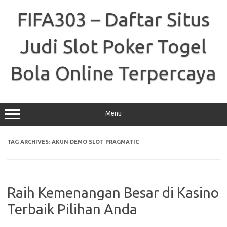
Skip
to
FIFA303 – Daftar Situs
content
Judi Slot Poker Togel
Bola Online Terpercaya
Menu
TAG ARCHIVES:
AKUN DEMO SLOT PRAGMATIC
Raih Kemenangan Besar di Kasino
Terbaik Pilihan Anda