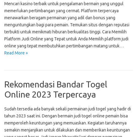
Mencari kasino terbaik untuk pengalaman bermain yang unggul
memerlukan pertimbangan yang cermat. Platform terpercaya
menawarkan beragam permainan yang adil dan bonus yang
menguntungkan bagi para pemain. Temukan situs dengan reputasi
terbukti untuk menikmati hiburan berkualitas tinggi. Cara Memilih
Platform Judi Online yang Tepat untuk Anda Memilih platform judi
online yang tepat membutuhkan pertimbangan matang untuk…
Read More »
Rekomendasi Bandar Togel
Online 2023 Terpercaya
Sudah tersedia ada banyak sekali permainan judi togel yang hadir di
tahun 2023 saat ini. Dengan bermain judi togel online pemain bisa
memperoleh keuntungan yang memuaskan. Kegiatan taruhannya
semakin menjanjikan untuk dilakukan dan memberikan keuntungan