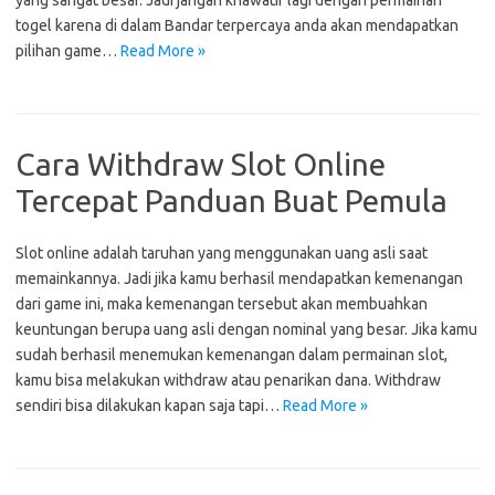
yang sangat besar. Jadi jangan khawatir lagi dengan permainan
togel karena di dalam Bandar terpercaya anda akan mendapatkan
pilihan game…
Read More »
Cara Withdraw Slot Online
Tercepat Panduan Buat Pemula
Slot online adalah taruhan yang menggunakan uang asli saat
memainkannya. Jadi jika kamu berhasil mendapatkan kemenangan
dari game ini, maka kemenangan tersebut akan membuahkan
keuntungan berupa uang asli dengan nominal yang besar. Jika kamu
sudah berhasil menemukan kemenangan dalam permainan slot,
kamu bisa melakukan withdraw atau penarikan dana. Withdraw
sendiri bisa dilakukan kapan saja tapi…
Read More »