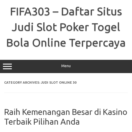
Skip
to
FIFA303 – Daftar Situs
content
Judi Slot Poker Togel
Bola Online Terpercaya
Menu
CATEGORY ARCHIVES:
JUDI SLOT ONLINE 30
Raih Kemenangan Besar di Kasino
Terbaik Pilihan Anda