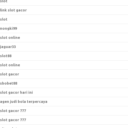
slot
link slot gacor
slot
nongki99
slot online
jaguar33
slot88
slot online
slot gacor
sbobet88
slot gacor hari ini
agen judi bola terpercaya
slot gacor 777
slot gacor 777