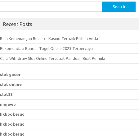
S
e
a
Recent Posts
r
c
Raih Kemenangan Besar di Kasino Terbaik Pilihan Anda
h
Rekomendasi Bandar Togel Online 2023 Terpercaya
f
o
Cara Withdraw Slot Online Tercepat Panduan Buat Pemula
r
:
slot gacor
slot online
slot88
mejavip
hkbpokerqq
hkbpokerqq
hkbpokerqq