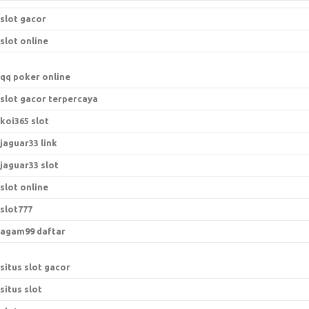
slot gacor
slot online
qq poker online
slot gacor terpercaya
koi365 slot
jaguar33 link
jaguar33 slot
slot online
slot777
agam99 daftar
situs slot gacor
situs slot