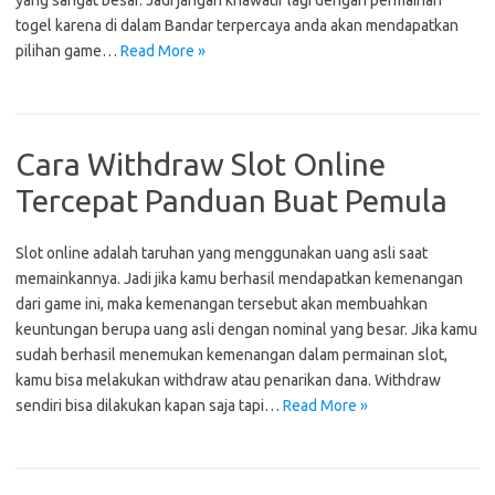
yang sangat besar. Jadi jangan khawatir lagi dengan permainan
togel karena di dalam Bandar terpercaya anda akan mendapatkan
pilihan game…
Read More »
Cara Withdraw Slot Online
Tercepat Panduan Buat Pemula
Slot online adalah taruhan yang menggunakan uang asli saat
memainkannya. Jadi jika kamu berhasil mendapatkan kemenangan
dari game ini, maka kemenangan tersebut akan membuahkan
keuntungan berupa uang asli dengan nominal yang besar. Jika kamu
sudah berhasil menemukan kemenangan dalam permainan slot,
kamu bisa melakukan withdraw atau penarikan dana. Withdraw
sendiri bisa dilakukan kapan saja tapi…
Read More »