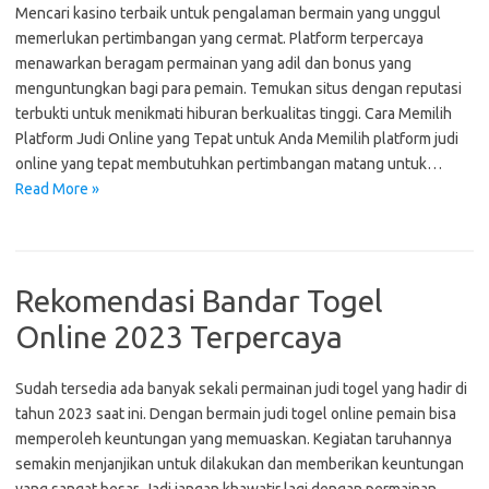
Mencari kasino terbaik untuk pengalaman bermain yang unggul
memerlukan pertimbangan yang cermat. Platform terpercaya
menawarkan beragam permainan yang adil dan bonus yang
menguntungkan bagi para pemain. Temukan situs dengan reputasi
terbukti untuk menikmati hiburan berkualitas tinggi. Cara Memilih
Platform Judi Online yang Tepat untuk Anda Memilih platform judi
online yang tepat membutuhkan pertimbangan matang untuk…
Read More »
Rekomendasi Bandar Togel
Online 2023 Terpercaya
Sudah tersedia ada banyak sekali permainan judi togel yang hadir di
tahun 2023 saat ini. Dengan bermain judi togel online pemain bisa
memperoleh keuntungan yang memuaskan. Kegiatan taruhannya
semakin menjanjikan untuk dilakukan dan memberikan keuntungan