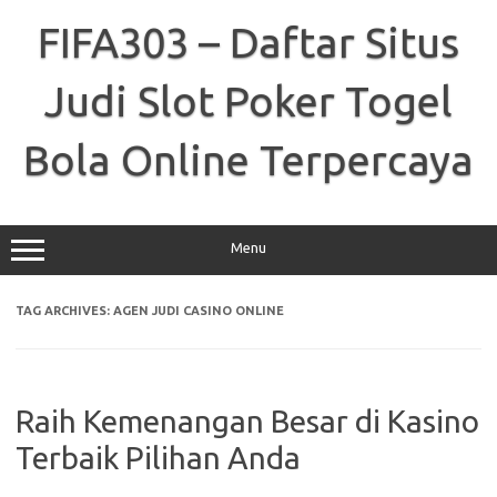
Skip
to
FIFA303 – Daftar Situs
content
Judi Slot Poker Togel
Bola Online Terpercaya
Menu
TAG ARCHIVES:
AGEN JUDI CASINO ONLINE
Raih Kemenangan Besar di Kasino
Terbaik Pilihan Anda