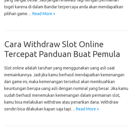
yang sangat besar. Jadi jangan khawatir lagi dengan permainan
togel karena di dalam Bandar terpercaya anda akan mendapatkan
pilihan game…
Read More »
Cara Withdraw Slot Online
Tercepat Panduan Buat Pemula
Slot online adalah taruhan yang menggunakan uang asli saat
memainkannya. Jadi jika kamu berhasil mendapatkan kemenangan
dari game ini, maka kemenangan tersebut akan membuahkan
keuntungan berupa uang asli dengan nominal yang besar. Jika kamu
sudah berhasil menemukan kemenangan dalam permainan slot,
kamu bisa melakukan withdraw atau penarikan dana. Withdraw
sendiri bisa dilakukan kapan saja tapi…
Read More »