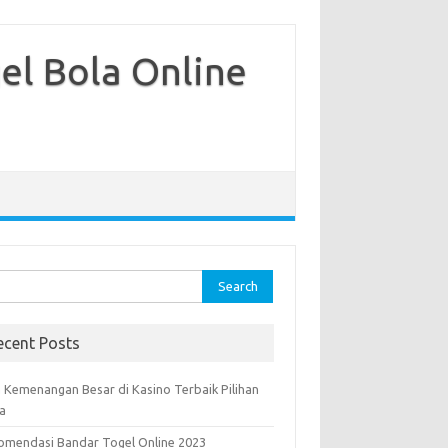
gel Bola Online
rch
ecent Posts
h Kemenangan Besar di Kasino Terbaik Pilihan
a
omendasi Bandar Togel Online 2023