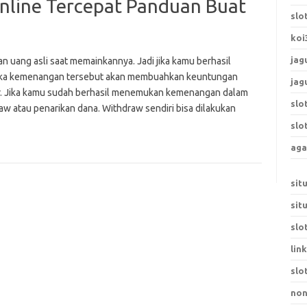
nline Tercepat Panduan Buat
slo
koi
jag
 uang asli saat memainkannya. Jadi jika kamu berhasil
aka kemenangan tersebut akan membuahkan keuntungan
jag
ar. Jika kamu sudah berhasil menemukan kemenangan dalam
slo
w atau penarikan dana. Withdraw sendiri bisa dilakukan
slo
aga
sit
sit
slo
lin
slo
non