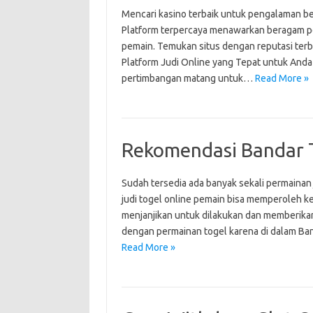
Mencari kasino terbaik untuk pengalaman b
Platform terpercaya menawarkan beragam p
pemain. Temukan situs dengan reputasi terbu
Platform Judi Online yang Tepat untuk Anda
pertimbangan matang untuk…
Read More »
Rekomendasi Bandar T
Sudah tersedia ada banyak sekali permainan 
judi togel online pemain bisa memperoleh 
menjanjikan untuk dilakukan dan memberikan
dengan permainan togel karena di dalam Ba
Read More »