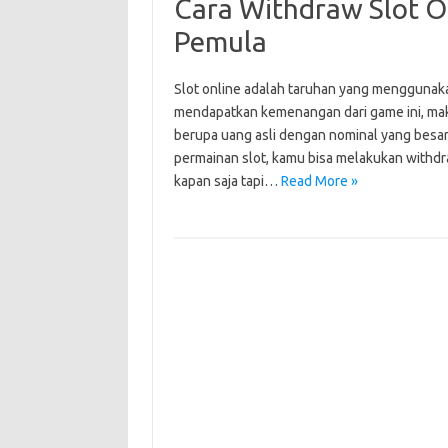
Cara Withdraw Slot O
Pemula
Slot online adalah taruhan yang menggunakan
mendapatkan kemenangan dari game ini, m
berupa uang asli dengan nominal yang bes
permainan slot, kamu bisa melakukan withdra
kapan saja tapi…
Read More »