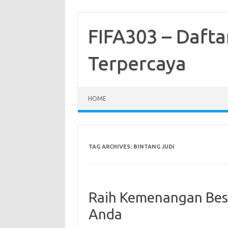
Skip
to
content
FIFA303 – Dafta
Terpercaya
HOME
TAG ARCHIVES:
BINTANG JUDI
Raih Kemenangan Besar
Anda