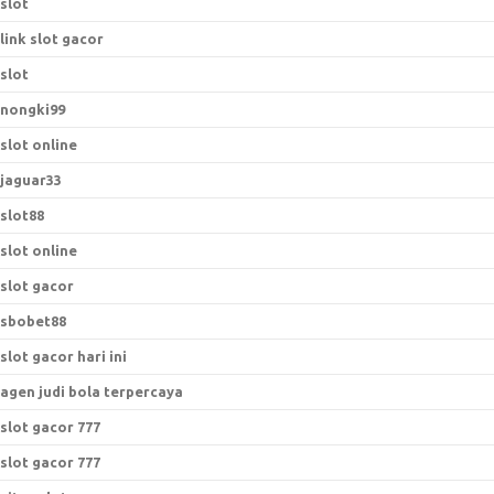
slot
link slot gacor
slot
nongki99
slot online
jaguar33
slot88
slot online
slot gacor
sbobet88
slot gacor hari ini
agen judi bola terpercaya
slot gacor 777
slot gacor 777