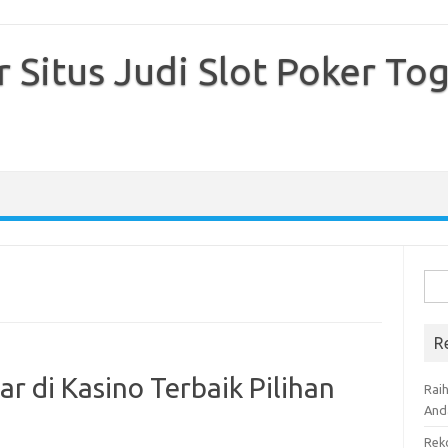
r Situs Judi Slot Poker To
Sea
for:
R
 di Kasino Terbaik Pilihan
Rai
And
Rek