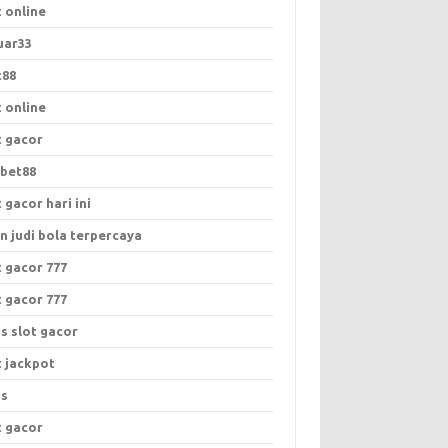
t online
uar33
t88
t online
t gacor
bet88
t gacor hari ini
n judi bola terpercaya
t gacor 777
t gacor 777
us slot gacor
t jackpot
us
t gacor