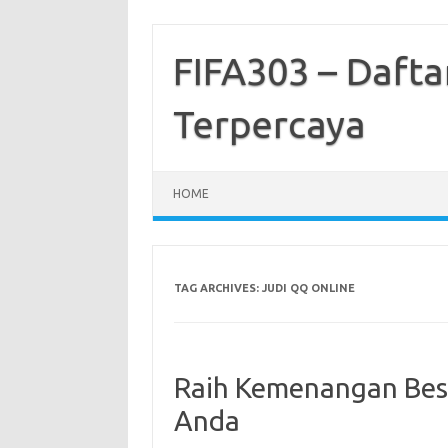
Skip
to
content
FIFA303 – Dafta
Terpercaya
HOME
TAG ARCHIVES:
JUDI QQ ONLINE
Raih Kemenangan Besar
Anda