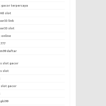
t gacor terpercaya
365 slot
uar33 link
uar33 slot
t online
t777
m99 daftar
us slot gacor
us slot
t
k slot gacor
t
gki99