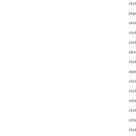
slo
jag
slo
slo
slo
sbo
slo
age
slo
slo
sit
slo
sit
slo