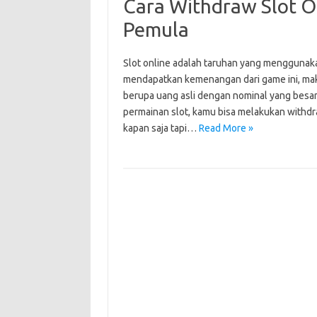
Cara Withdraw Slot O
Pemula
Slot online adalah taruhan yang menggunakan
mendapatkan kemenangan dari game ini, m
berupa uang asli dengan nominal yang bes
permainan slot, kamu bisa melakukan withdra
kapan saja tapi…
Read More »