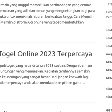
Ter
ermain yang unggul memerlukan pertimbangan yang cermat.
ermainan yang adil dan bonus yang menguntungkan bagi para
Car
kti untuk menikmati hiburan berkualitas tinggi. Cara Memilih
Pem
 Memilih platform judi online yang tepat membutuhkan
slo
slo
slo
ogel Online 2023 Terpercaya
mej
hk
judi togel yang hadir di tahun 2023 saat ini. Dengan bermain
hk
keuntungan yang memuaskan. Kegiatan taruhannya semakin
 keuntungan yang sangat besar. Jadi jangan khawatir lagi
hk
ndar terpercaya anda akan mendapatkan pilihan game…
slo
slo
qq 