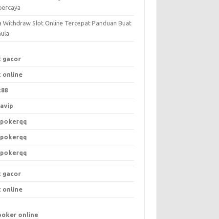
percaya
a Withdraw Slot Online Tercepat Panduan Buat
ula
t gacor
t online
t88
avip
bpokerqq
bpokerqq
bpokerqq
t gacor
t online
poker online