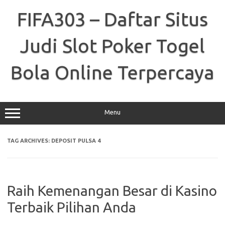
Skip
to
FIFA303 – Daftar Situs
content
Judi Slot Poker Togel
Bola Online Terpercaya
Menu
TAG ARCHIVES:
DEPOSIT PULSA 4
Raih Kemenangan Besar di Kasino
Terbaik Pilihan Anda