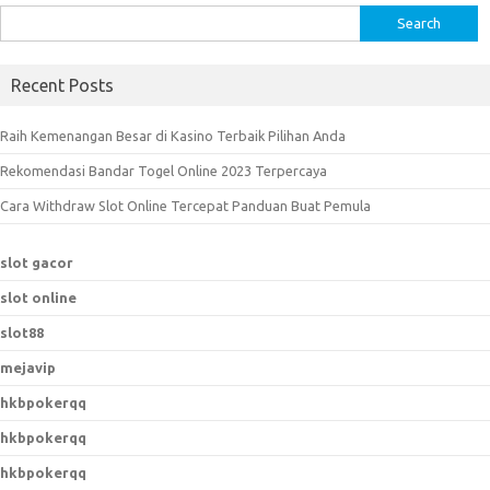
S
e
a
Recent Posts
r
c
Raih Kemenangan Besar di Kasino Terbaik Pilihan Anda
h
Rekomendasi Bandar Togel Online 2023 Terpercaya
f
o
Cara Withdraw Slot Online Tercepat Panduan Buat Pemula
r
:
slot gacor
slot online
slot88
mejavip
hkbpokerqq
hkbpokerqq
hkbpokerqq