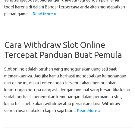
yang sangat besar. Jadi jangan khawatir lagi dengan permainan
togel karena di dalam Bandar terpercaya anda akan mendapatkan
pilihan game…
Read More »
Cara Withdraw Slot Online
Tercepat Panduan Buat Pemula
Slot online adalah taruhan yang menggunakan uang asli saat
memainkannya. Jadi jika kamu berhasil mendapatkan kemenangan
dari game ini, maka kemenangan tersebut akan membuahkan
keuntungan berupa uang asli dengan nominal yang besar. Jika kamu
sudah berhasil menemukan kemenangan dalam permainan slot,
kamu bisa melakukan withdraw atau penarikan dana. Withdraw
sendiri bisa dilakukan kapan saja tapi…
Read More »