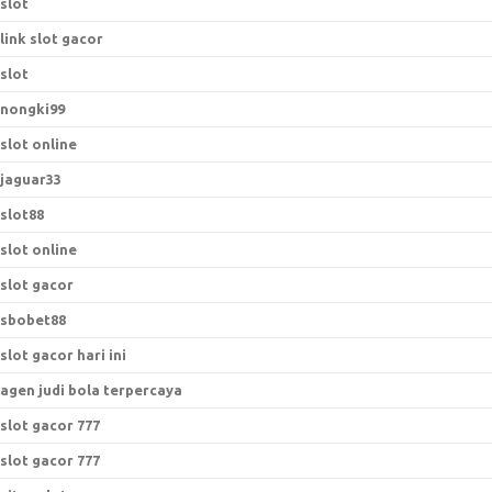
slot
link slot gacor
slot
nongki99
slot online
jaguar33
slot88
slot online
slot gacor
sbobet88
slot gacor hari ini
agen judi bola terpercaya
slot gacor 777
slot gacor 777