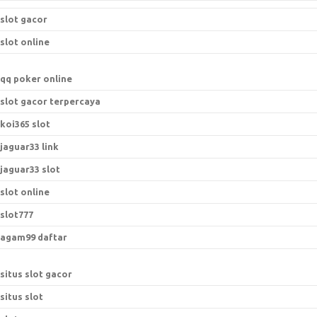
slot gacor
slot online
qq poker online
slot gacor terpercaya
koi365 slot
jaguar33 link
jaguar33 slot
slot online
slot777
agam99 daftar
situs slot gacor
situs slot