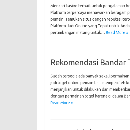
Mencari kasino terbaik untuk pengalaman b
Platform terpercaya menawarkan beragam p
pemain. Temukan situs dengan reputasi terbu
Platform Judi Online yang Tepat untuk Anda
pertimbangan matang untuk…
Read More »
Rekomendasi Bandar T
Sudah tersedia ada banyak sekali permainan 
judi togel online pemain bisa memperoleh 
menjanjikan untuk dilakukan dan memberikan
dengan permainan togel karena di dalam Ba
Read More »