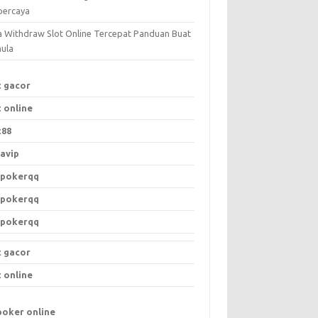
percaya
a Withdraw Slot Online Tercepat Panduan Buat
ula
t gacor
t online
t88
avip
bpokerqq
bpokerqq
bpokerqq
t gacor
t online
poker online