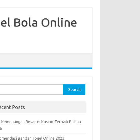
gel Bola Online
rch
ecent Posts
h Kemenangan Besar di Kasino Terbaik Pilihan
a
omendasi Bandar Togel Online 2023