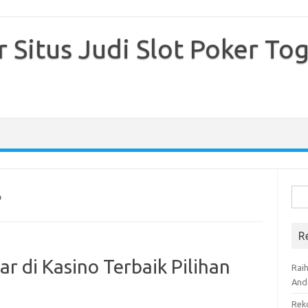
r Situs Judi Slot Poker To
Sea
9
for:
R
 di Kasino Terbaik Pilihan
Rai
And
Rek