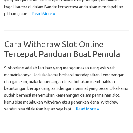
yang sangat besar. Jadi jangan khawatir lagi dengan permainan
togel karena di dalam Bandar terpercaya anda akan mendapatkan
pilihan game…
Read More »
Cara Withdraw Slot Online
Tercepat Panduan Buat Pemula
Slot online adalah taruhan yang menggunakan uang asli saat
memainkannya. Jadi jika kamu berhasil mendapatkan kemenangan
dari game ini, maka kemenangan tersebut akan membuahkan
keuntungan berupa uang asli dengan nominal yang besar. Jika kamu
sudah berhasil menemukan kemenangan dalam permainan slot,
kamu bisa melakukan withdraw atau penarikan dana. Withdraw
sendiri bisa dilakukan kapan saja tapi…
Read More »