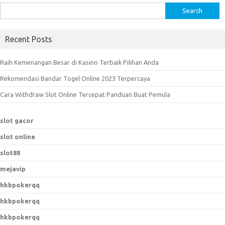
S
e
a
Recent Posts
r
c
Raih Kemenangan Besar di Kasino Terbaik Pilihan Anda
h
Rekomendasi Bandar Togel Online 2023 Terpercaya
f
o
Cara Withdraw Slot Online Tercepat Panduan Buat Pemula
r
:
slot gacor
slot online
slot88
mejavip
hkbpokerqq
hkbpokerqq
hkbpokerqq