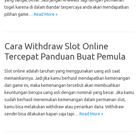
yang sangat besar. Jadi jangan khawatir lagi dengan permainan
togel karena di dalam Bandar terpercaya anda akan mendapatkan
pilihan game…
Read More »
Cara Withdraw Slot Online
Tercepat Panduan Buat Pemula
Slot online adalah taruhan yang menggunakan uang asli saat
memainkannya. Jadi jika kamu berhasil mendapatkan kemenangan
dari game ini, maka kemenangan tersebut akan membuahkan
keuntungan berupa uang asli dengan nominal yang besar. Jika kamu
sudah berhasil menemukan kemenangan dalam permainan slot,
kamu bisa melakukan withdraw atau penarikan dana. Withdraw
sendiri bisa dilakukan kapan saja tapi…
Read More »