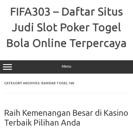
Skip
to
FIFA303 – Daftar Situs
content
Judi Slot Poker Togel
Bola Online Terpercaya
Menu
CATEGORY ARCHIVES:
BANDAR TOGEL 169
Raih Kemenangan Besar di Kasino
Terbaik Pilihan Anda