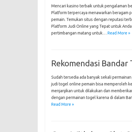
Mencari kasino terbaik untuk pengalaman b
Platform terpercaya menawarkan beragam p
pemain. Temukan situs dengan reputasi terbu
Platform Judi Online yang Tepat untuk Anda
pertimbangan matang untuk…
Read More »
Rekomendasi Bandar T
Sudah tersedia ada banyak sekali permainan 
judi togel online pemain bisa memperoleh 
menjanjikan untuk dilakukan dan memberikan
dengan permainan togel karena di dalam Ba
Read More »