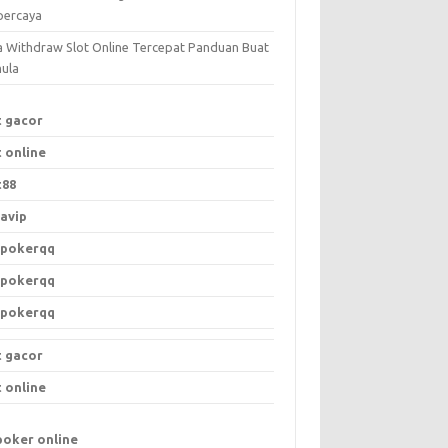
percaya
a Withdraw Slot Online Tercepat Panduan Buat
ula
t gacor
t online
t88
avip
bpokerqq
bpokerqq
bpokerqq
t gacor
t online
poker online