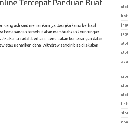
nline Tercepat Panduan Buat
slo
koi
jag
 uang asli saat memainkannya. Jadi jika kamu berhasil
aka kemenangan tersebut akan membuahkan keuntungan
jag
ar. Jika kamu sudah berhasil menemukan kemenangan dalam
slo
w atau penarikan dana. Withdraw sendiri bisa dilakukan
slo
aga
sit
sit
slo
lin
slo
non