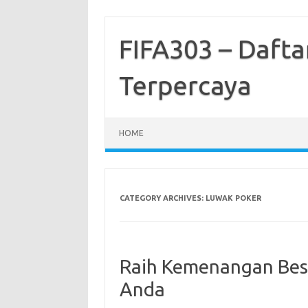
Skip
to
content
FIFA303 – Dafta
Terpercaya
HOME
CATEGORY ARCHIVES:
LUWAK POKER
Raih Kemenangan Besar
Anda