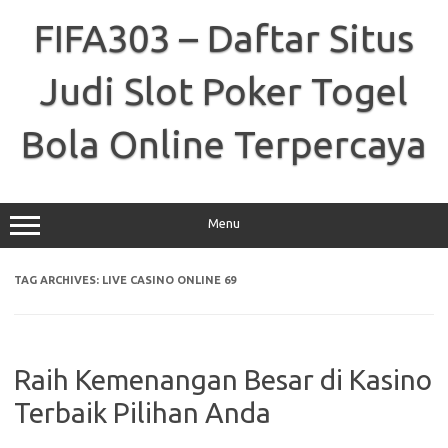
Skip
to
FIFA303 – Daftar Situs
content
Judi Slot Poker Togel
Bola Online Terpercaya
Menu
TAG ARCHIVES:
LIVE CASINO ONLINE 69
Raih Kemenangan Besar di Kasino
Terbaik Pilihan Anda