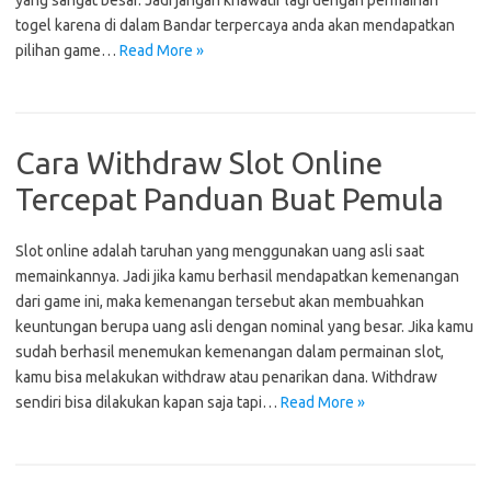
yang sangat besar. Jadi jangan khawatir lagi dengan permainan
togel karena di dalam Bandar terpercaya anda akan mendapatkan
pilihan game…
Read More »
Cara Withdraw Slot Online
Tercepat Panduan Buat Pemula
Slot online adalah taruhan yang menggunakan uang asli saat
memainkannya. Jadi jika kamu berhasil mendapatkan kemenangan
dari game ini, maka kemenangan tersebut akan membuahkan
keuntungan berupa uang asli dengan nominal yang besar. Jika kamu
sudah berhasil menemukan kemenangan dalam permainan slot,
kamu bisa melakukan withdraw atau penarikan dana. Withdraw
sendiri bisa dilakukan kapan saja tapi…
Read More »