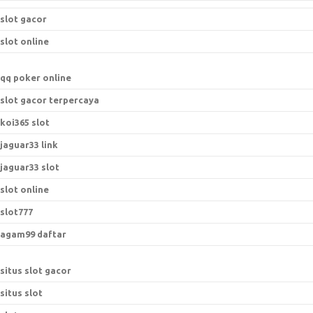
slot gacor
slot online
qq poker online
slot gacor terpercaya
koi365 slot
jaguar33 link
jaguar33 slot
slot online
slot777
agam99 daftar
situs slot gacor
situs slot