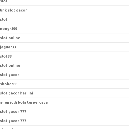
slot
link slot gacor
slot
nongki99
slot online
jaguar33
slot88
slot online
slot gacor
sbobet88
slot gacor hari ini
agen judi bola terpercaya
slot gacor 777
slot gacor 777