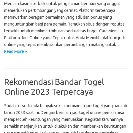
Mencari kasino terbaik untuk pengalaman bermain yang unggul
memerlukan pertimbangan yang cermat. Platform terpercaya
menawarkan beragam permainan yang adil dan bonus yang
menguntungkan bagi para pemain. Temukan situs dengan reputasi
terbukti untuk menikmati hiburan berkualitas tinggi. Cara Memilih
Platform Judi Online yang Tepat untuk Anda Memilih platform judi
online yang tepat membutuhkan pertimbangan matang untuk…
Read More »
Rekomendasi Bandar Togel
Online 2023 Terpercaya
Sudah tersedia ada banyak sekali permainan judi togel yang hadir di
tahun 2023 saat ini. Dengan bermain judi togel online pemain bisa
memperoleh keuntungan yang memuaskan. Kegiatan taruhannya
semakin menjanjikan untuk dilakukan dan memberikan keuntungan