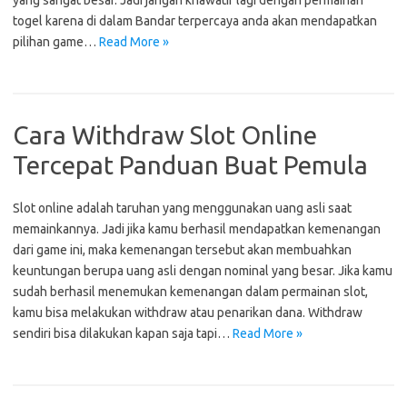
yang sangat besar. Jadi jangan khawatir lagi dengan permainan
togel karena di dalam Bandar terpercaya anda akan mendapatkan
pilihan game…
Read More »
Cara Withdraw Slot Online
Tercepat Panduan Buat Pemula
Slot online adalah taruhan yang menggunakan uang asli saat
memainkannya. Jadi jika kamu berhasil mendapatkan kemenangan
dari game ini, maka kemenangan tersebut akan membuahkan
keuntungan berupa uang asli dengan nominal yang besar. Jika kamu
sudah berhasil menemukan kemenangan dalam permainan slot,
kamu bisa melakukan withdraw atau penarikan dana. Withdraw
sendiri bisa dilakukan kapan saja tapi…
Read More »