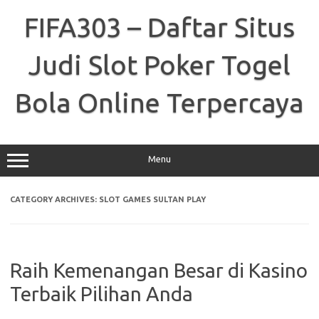
Skip
to
FIFA303 – Daftar Situs
content
Judi Slot Poker Togel
Bola Online Terpercaya
Menu
CATEGORY ARCHIVES:
SLOT GAMES SULTAN PLAY
Raih Kemenangan Besar di Kasino
Terbaik Pilihan Anda