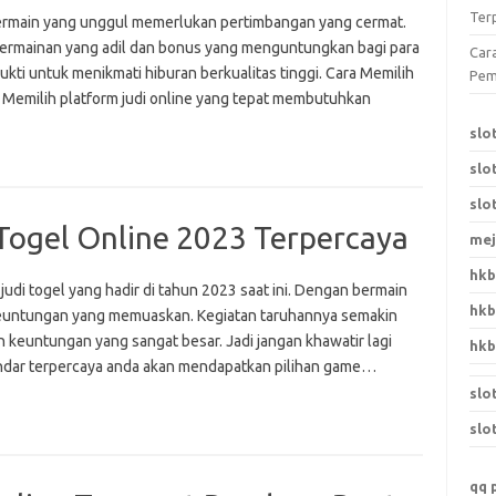
Ter
ermain yang unggul memerlukan pertimbangan yang cermat.
ermainan yang adil dan bonus yang menguntungkan bagi para
Car
kti untuk menikmati hiburan berkualitas tinggi. Cara Memilih
Pem
 Memilih platform judi online yang tepat membutuhkan
slo
slo
slo
ogel Online 2023 Terpercaya
mej
hk
judi togel yang hadir di tahun 2023 saat ini. Dengan bermain
hk
keuntungan yang memuaskan. Kegiatan taruhannya semakin
 keuntungan yang sangat besar. Jadi jangan khawatir lagi
hk
ndar terpercaya anda akan mendapatkan pilihan game…
slo
slo
qq 