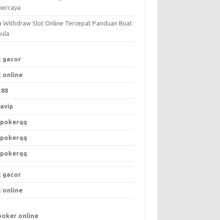
percaya
a Withdraw Slot Online Tercepat Panduan Buat
ula
t gacor
t online
t88
avip
bpokerqq
bpokerqq
bpokerqq
t gacor
t online
poker online