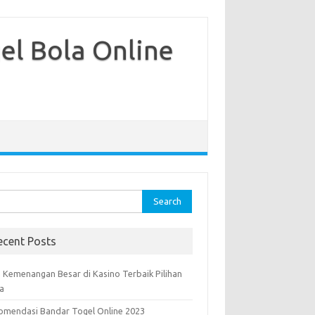
gel Bola Online
rch
ecent Posts
h Kemenangan Besar di Kasino Terbaik Pilihan
a
omendasi Bandar Togel Online 2023