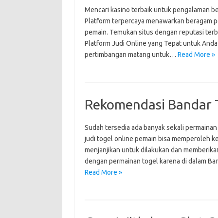
Mencari kasino terbaik untuk pengalaman b
Platform terpercaya menawarkan beragam p
pemain. Temukan situs dengan reputasi terbu
Platform Judi Online yang Tepat untuk Anda
pertimbangan matang untuk…
Read More »
Rekomendasi Bandar T
Sudah tersedia ada banyak sekali permainan 
judi togel online pemain bisa memperoleh 
menjanjikan untuk dilakukan dan memberikan
dengan permainan togel karena di dalam Ba
Read More »