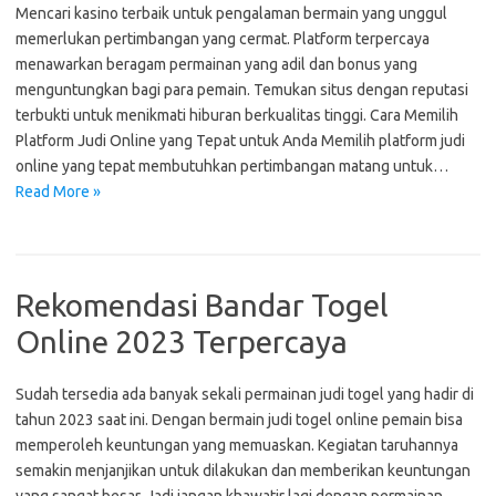
Mencari kasino terbaik untuk pengalaman bermain yang unggul
memerlukan pertimbangan yang cermat. Platform terpercaya
menawarkan beragam permainan yang adil dan bonus yang
menguntungkan bagi para pemain. Temukan situs dengan reputasi
terbukti untuk menikmati hiburan berkualitas tinggi. Cara Memilih
Platform Judi Online yang Tepat untuk Anda Memilih platform judi
online yang tepat membutuhkan pertimbangan matang untuk…
Read More »
Rekomendasi Bandar Togel
Online 2023 Terpercaya
Sudah tersedia ada banyak sekali permainan judi togel yang hadir di
tahun 2023 saat ini. Dengan bermain judi togel online pemain bisa
memperoleh keuntungan yang memuaskan. Kegiatan taruhannya
semakin menjanjikan untuk dilakukan dan memberikan keuntungan