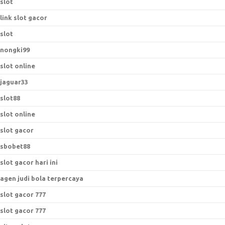
slot
link slot gacor
slot
nongki99
slot online
jaguar33
slot88
slot online
slot gacor
sbobet88
slot gacor hari ini
agen judi bola terpercaya
slot gacor 777
slot gacor 777