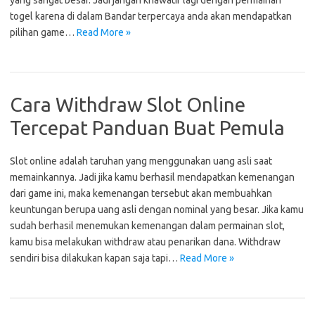
yang sangat besar. Jadi jangan khawatir lagi dengan permainan
togel karena di dalam Bandar terpercaya anda akan mendapatkan
pilihan game…
Read More »
Cara Withdraw Slot Online
Tercepat Panduan Buat Pemula
Slot online adalah taruhan yang menggunakan uang asli saat
memainkannya. Jadi jika kamu berhasil mendapatkan kemenangan
dari game ini, maka kemenangan tersebut akan membuahkan
keuntungan berupa uang asli dengan nominal yang besar. Jika kamu
sudah berhasil menemukan kemenangan dalam permainan slot,
kamu bisa melakukan withdraw atau penarikan dana. Withdraw
sendiri bisa dilakukan kapan saja tapi…
Read More »