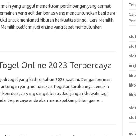
Ter
ermain yang unggul memerlukan pertimbangan yang cermat.
ermainan yang adil dan bonus yang menguntungkan bagi para
Car
kti untuk menikmati hiburan berkualitas tinggi. Cara Memilih
Pem
 Memilih platform judi online yang tepat membutuhkan
slo
slo
slo
ogel Online 2023 Terpercaya
mej
hk
judi togel yang hadir di tahun 2023 saat ini. Dengan bermain
hk
keuntungan yang memuaskan. Kegiatan taruhannya semakin
 keuntungan yang sangat besar. Jadi jangan khawatir lagi
hk
ndar terpercaya anda akan mendapatkan pilihan game…
slo
slo
qq 