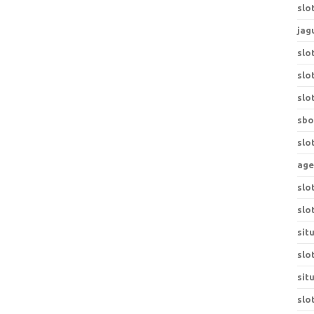
slo
jag
slo
slo
slo
sbo
slo
age
slo
slo
sit
slo
sit
slo