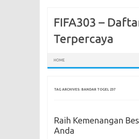
Skip
to
content
FIFA303 – Dafta
Terpercaya
HOME
TAG ARCHIVES:
BANDAR TOGEL 237
Raih Kemenangan Besar
Anda