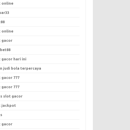
t online
uar33
t88
t online
t gacor
bet88
t gacor hari ini
n judi bola terpercaya
t gacor 777
t gacor 777
us slot gacor
t jackpot
us
t gacor