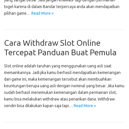
yang sangat besar. Jadi jangan khawatir lagi dengan permainan
togel karena di dalam Bandar terpercaya anda akan mendapatkan
pilihan game…
Read More »
Cara Withdraw Slot Online
Tercepat Panduan Buat Pemula
Slot online adalah taruhan yang menggunakan uang asli saat
memainkannya. Jadi jika kamu berhasil mendapatkan kemenangan
dari game ini, maka kemenangan tersebut akan membuahkan
keuntungan berupa uang asli dengan nominal yang besar. Jika kamu
sudah berhasil menemukan kemenangan dalam permainan slot,
kamu bisa melakukan withdraw atau penarikan dana. Withdraw
sendiri bisa dilakukan kapan saja tapi…
Read More »