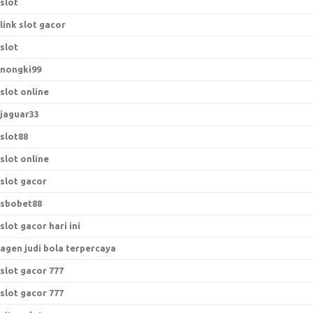
slot
link slot gacor
slot
nongki99
slot online
jaguar33
slot88
slot online
slot gacor
sbobet88
slot gacor hari ini
agen judi bola terpercaya
slot gacor 777
slot gacor 777