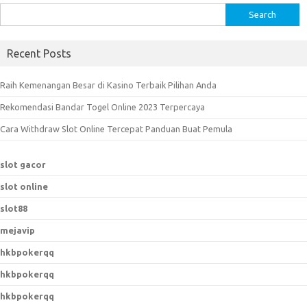
S
e
a
Recent Posts
r
c
Raih Kemenangan Besar di Kasino Terbaik Pilihan Anda
h
Rekomendasi Bandar Togel Online 2023 Terpercaya
f
o
Cara Withdraw Slot Online Tercepat Panduan Buat Pemula
r
:
slot gacor
slot online
slot88
mejavip
hkbpokerqq
hkbpokerqq
hkbpokerqq