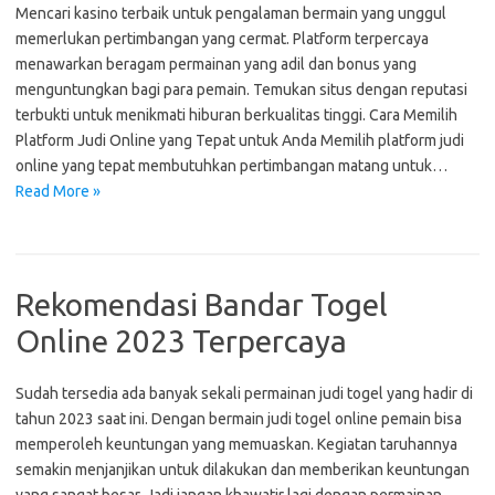
Mencari kasino terbaik untuk pengalaman bermain yang unggul
memerlukan pertimbangan yang cermat. Platform terpercaya
menawarkan beragam permainan yang adil dan bonus yang
menguntungkan bagi para pemain. Temukan situs dengan reputasi
terbukti untuk menikmati hiburan berkualitas tinggi. Cara Memilih
Platform Judi Online yang Tepat untuk Anda Memilih platform judi
online yang tepat membutuhkan pertimbangan matang untuk…
Read More »
Rekomendasi Bandar Togel
Online 2023 Terpercaya
Sudah tersedia ada banyak sekali permainan judi togel yang hadir di
tahun 2023 saat ini. Dengan bermain judi togel online pemain bisa
memperoleh keuntungan yang memuaskan. Kegiatan taruhannya
semakin menjanjikan untuk dilakukan dan memberikan keuntungan