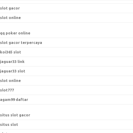
slot gacor
slot online
qq poker online
slot gacor terpercaya
koi365 slot
jaguar33 link
jaguar33 slot
slot online
slot777
agam99 daftar
situs slot gacor
situs slot