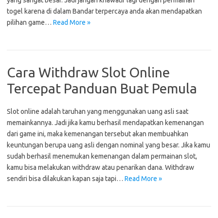
yang sangat besar. Jadi jangan khawatir lagi dengan permainan
togel karena di dalam Bandar terpercaya anda akan mendapatkan
pilihan game…
Read More »
Cara Withdraw Slot Online
Tercepat Panduan Buat Pemula
Slot online adalah taruhan yang menggunakan uang asli saat
memainkannya. Jadi jika kamu berhasil mendapatkan kemenangan
dari game ini, maka kemenangan tersebut akan membuahkan
keuntungan berupa uang asli dengan nominal yang besar. Jika kamu
sudah berhasil menemukan kemenangan dalam permainan slot,
kamu bisa melakukan withdraw atau penarikan dana. Withdraw
sendiri bisa dilakukan kapan saja tapi…
Read More »