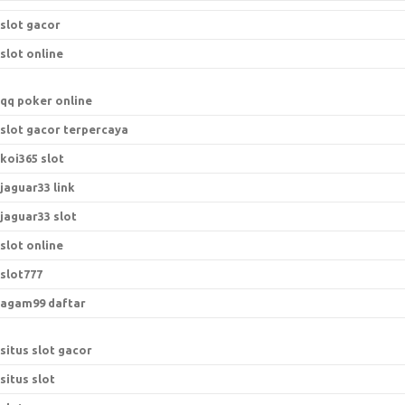
slot gacor
slot online
qq poker online
slot gacor terpercaya
koi365 slot
jaguar33 link
jaguar33 slot
slot online
slot777
agam99 daftar
situs slot gacor
situs slot