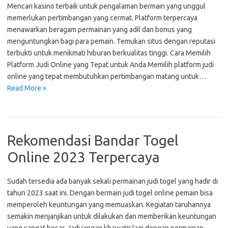
Mencari kasino terbaik untuk pengalaman bermain yang unggul
memerlukan pertimbangan yang cermat. Platform terpercaya
menawarkan beragam permainan yang adil dan bonus yang
menguntungkan bagi para pemain. Temukan situs dengan reputasi
terbukti untuk menikmati hiburan berkualitas tinggi. Cara Memilih
Platform Judi Online yang Tepat untuk Anda Memilih platform judi
online yang tepat membutuhkan pertimbangan matang untuk…
Read More »
Rekomendasi Bandar Togel
Online 2023 Terpercaya
Sudah tersedia ada banyak sekali permainan judi togel yang hadir di
tahun 2023 saat ini. Dengan bermain judi togel online pemain bisa
memperoleh keuntungan yang memuaskan. Kegiatan taruhannya
semakin menjanjikan untuk dilakukan dan memberikan keuntungan