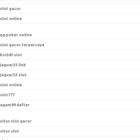
slot gacor
slot online
qq poker online
slot gacor terpercaya
koi365 slot
jaguar33 link
jaguar33 slot
slot online
slot777
agam99 daftar
situs slot gacor
situs slot