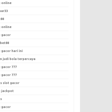
t online
uar33
t88
t online
t gacor
bet88
t gacor hari ini
n judi bola terpercaya
t gacor 777
t gacor 777
us slot gacor
t jackpot
us
t gacor