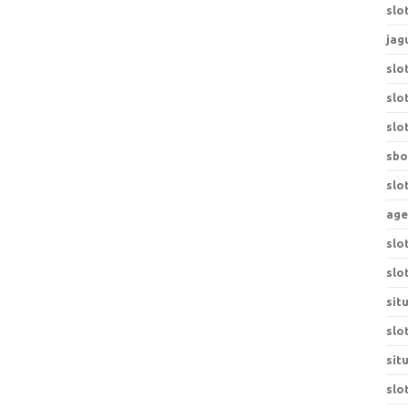
slo
jag
slo
slo
slo
sbo
slo
age
slo
slo
sit
slo
sit
slo