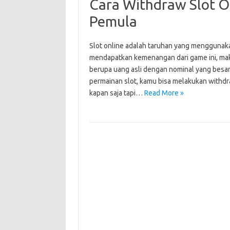
Cara Withdraw Slot O
Pemula
Slot online adalah taruhan yang menggunakan
mendapatkan kemenangan dari game ini, m
berupa uang asli dengan nominal yang bes
permainan slot, kamu bisa melakukan withdra
kapan saja tapi…
Read More »