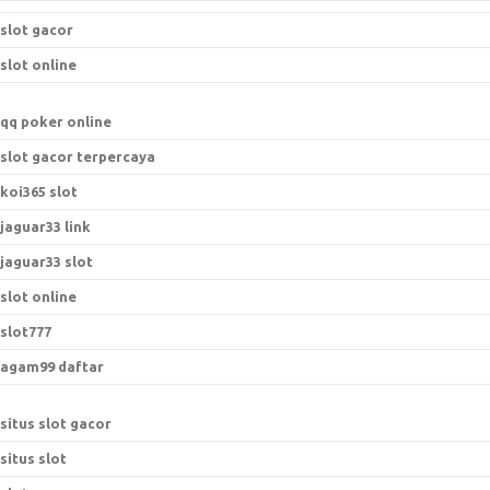
slot gacor
slot online
qq poker online
slot gacor terpercaya
koi365 slot
jaguar33 link
jaguar33 slot
slot online
slot777
agam99 daftar
situs slot gacor
situs slot