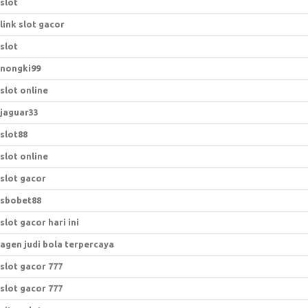
slot
link slot gacor
slot
nongki99
slot online
jaguar33
slot88
slot online
slot gacor
sbobet88
slot gacor hari ini
agen judi bola terpercaya
slot gacor 777
slot gacor 777