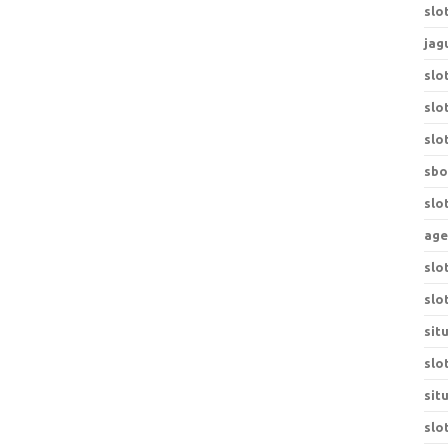
slo
jag
slo
slo
slo
sbo
slo
age
slo
slo
sit
slo
sit
slo