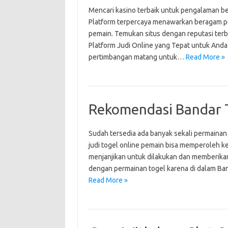
Mencari kasino terbaik untuk pengalaman b
Platform terpercaya menawarkan beragam p
pemain. Temukan situs dengan reputasi terbu
Platform Judi Online yang Tepat untuk Anda
pertimbangan matang untuk…
Read More »
Rekomendasi Bandar T
Sudah tersedia ada banyak sekali permainan 
judi togel online pemain bisa memperoleh 
menjanjikan untuk dilakukan dan memberikan
dengan permainan togel karena di dalam Ba
Read More »