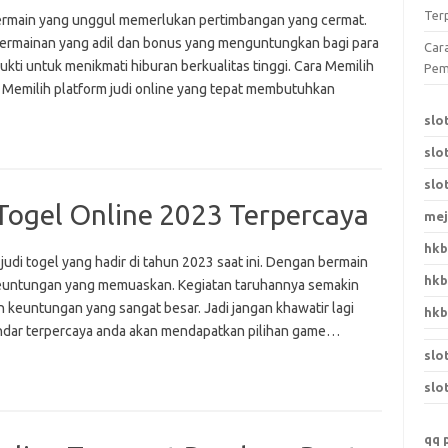
Ter
ermain yang unggul memerlukan pertimbangan yang cermat.
ermainan yang adil dan bonus yang menguntungkan bagi para
Car
kti untuk menikmati hiburan berkualitas tinggi. Cara Memilih
Pem
 Memilih platform judi online yang tepat membutuhkan
slo
slo
slo
ogel Online 2023 Terpercaya
mej
hk
judi togel yang hadir di tahun 2023 saat ini. Dengan bermain
hk
keuntungan yang memuaskan. Kegiatan taruhannya semakin
 keuntungan yang sangat besar. Jadi jangan khawatir lagi
hk
ndar terpercaya anda akan mendapatkan pilihan game…
slo
slo
qq 