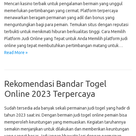
Mencari kasino terbaik untuk pengalaman bermain yang unggul
memerlukan pertimbangan yang cermat. Platform terpercaya
menawarkan beragam permainan yang adil dan bonus yang
menguntungkan bagi para pemain. Temukan situs dengan reputasi
terbukti untuk menikmati hiburan berkualitas tinggi. Cara Memilih
Platform Judi Online yang Tepat untuk Anda Memilih platform judi
online yang tepat membutuhkan pertimbangan matang untuk…
Read More »
Rekomendasi Bandar Togel
Online 2023 Terpercaya
Sudah tersedia ada banyak sekali permainan judi togel yang hadir di
tahun 2023 saat ini. Dengan bermain judi togel online pemain bisa
memperoleh keuntungan yang memuaskan. Kegiatan taruhannya
semakin menjanjikan untuk dilakukan dan memberikan keuntungan