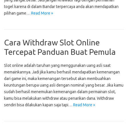
yang sangat besar. Jadi jangan khawatir lagi dengan permainan
togel karena di dalam Bandar terpercaya anda akan mendapatkan
pilihan game…
Read More »
Cara Withdraw Slot Online
Tercepat Panduan Buat Pemula
Slot online adalah taruhan yang menggunakan uang asli saat
memainkannya. Jadi jika kamu berhasil mendapatkan kemenangan
dari game ini, maka kemenangan tersebut akan membuahkan
keuntungan berupa uang asli dengan nominal yang besar. Jika kamu
sudah berhasil menemukan kemenangan dalam permainan slot,
kamu bisa melakukan withdraw atau penarikan dana. Withdraw
sendiri bisa dilakukan kapan saja tapi…
Read More »