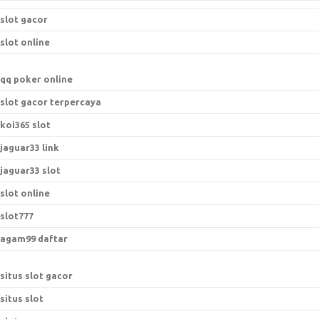
slot gacor
slot online
qq poker online
slot gacor terpercaya
koi365 slot
jaguar33 link
jaguar33 slot
slot online
slot777
agam99 daftar
situs slot gacor
situs slot