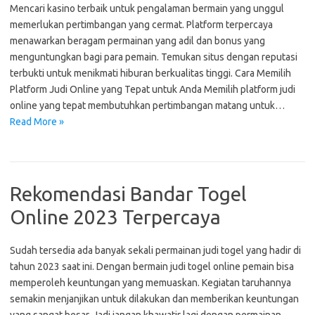
Mencari kasino terbaik untuk pengalaman bermain yang unggul
memerlukan pertimbangan yang cermat. Platform terpercaya
menawarkan beragam permainan yang adil dan bonus yang
menguntungkan bagi para pemain. Temukan situs dengan reputasi
terbukti untuk menikmati hiburan berkualitas tinggi. Cara Memilih
Platform Judi Online yang Tepat untuk Anda Memilih platform judi
online yang tepat membutuhkan pertimbangan matang untuk…
Read More »
Rekomendasi Bandar Togel
Online 2023 Terpercaya
Sudah tersedia ada banyak sekali permainan judi togel yang hadir di
tahun 2023 saat ini. Dengan bermain judi togel online pemain bisa
memperoleh keuntungan yang memuaskan. Kegiatan taruhannya
semakin menjanjikan untuk dilakukan dan memberikan keuntungan