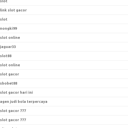
slot
link slot gacor
slot
nongki99
slot online
jaguar33
slot88
slot online
slot gacor
sbobet88
slot gacor hari ini
agen judi bola terpercaya
slot gacor 777
slot gacor 777