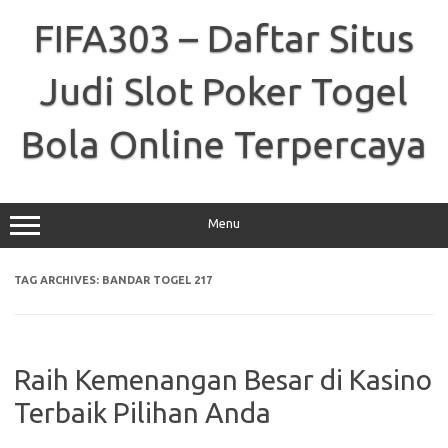
Skip
to
FIFA303 – Daftar Situs
content
Judi Slot Poker Togel
Bola Online Terpercaya
Menu
TAG ARCHIVES:
BANDAR TOGEL 217
Raih Kemenangan Besar di Kasino
Terbaik Pilihan Anda