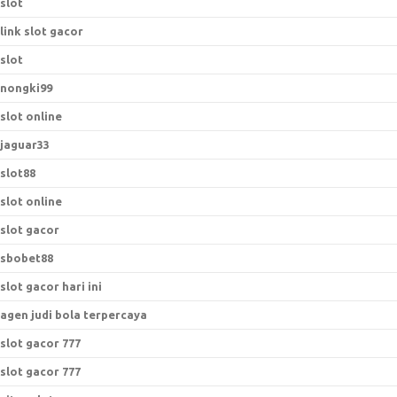
slot
link slot gacor
slot
nongki99
slot online
jaguar33
slot88
slot online
slot gacor
sbobet88
slot gacor hari ini
agen judi bola terpercaya
slot gacor 777
slot gacor 777