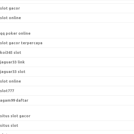
slot gacor
slot online
qq poker online
slot gacor terpercaya
koi365 slot
jaguar33 link
jaguar33 slot
slot online
slot777
agam99 daftar
situs slot gacor
situs slot