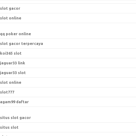
slot gacor
slot online
qq poker online
slot gacor terpercaya
koi365 slot
jaguar33 link
jaguar33 slot
slot online
slot777
agam99 daftar
situs slot gacor
situs slot