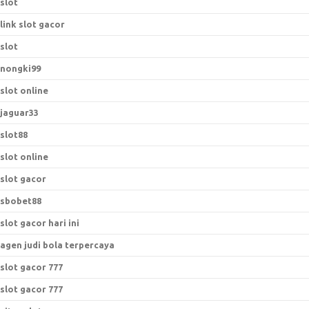
slot
link slot gacor
slot
nongki99
slot online
jaguar33
slot88
slot online
slot gacor
sbobet88
slot gacor hari ini
agen judi bola terpercaya
slot gacor 777
slot gacor 777