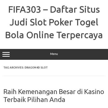
Skip
to
FIFA303 – Daftar Situs
content
Judi Slot Poker Togel
Bola Online Terpercaya
Menu
TAG ARCHIVES:
DRAGON4D SLOT
Raih Kemenangan Besar di Kasino
Terbaik Pilihan Anda