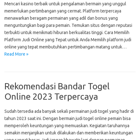
Mencari kasino terbaik untuk pengalaman bermain yang unggul
memerlukan pertimbangan yang cermat. Platform terpercaya
menawarkan beragam permainan yang adil dan bonus yang
menguntungkan bagi para pemain. Temukan situs dengan reputasi
terbukti untuk menikmati hiburan berkualitas tinggi. Cara Memilih
Platform Judi Online yang Tepat untuk Anda Memilih platform judi
online yang tepat membutuhkan pertimbangan matang untuk…
Read More »
Rekomendasi Bandar Togel
Online 2023 Terpercaya
Sudah tersedia ada banyak sekali permainan judi togel yang hadir di
tahun 2023 saat ini. Dengan bermain judi togel online pemain bisa
memperoleh keuntungan yang memuaskan. Kegiatan taruhannya
semakin menjanjikan untuk dilakukan dan memberikan keuntungan